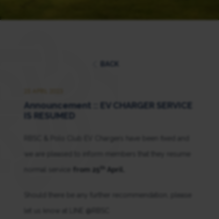
BACK
25 APRIL 2023
Announcement :: EV CHARGER SERVICE
IS RESUMED
RBSC & Polo Club EV Chargers have been fixed and
we are pleased to inform members that they resume
th
normal service
from 25
April.
Should there be any further recommendation, please
let us know at LINE @RBSC