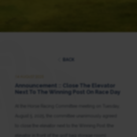
BACK
14 AUGUST 2025
Announcement :: Close The Elevator
Next To The Winning Post On Race Day
At the Horse Racing Committee meeting on Tuesday,
August 5, 2025, the committee unanimously agreed
to close the elevator next to the Winning Post (the
elevator in front of the golf bag storage room).