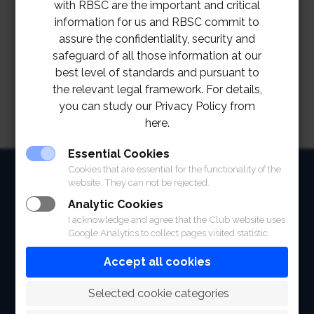
with RBSC are the important and critical
information for us and RBSC commit to
2568 เป็นต้นไป ตั้งแต่เวลา 09.00 น. ไปจนถึงการแข่งม้า
assure the confidentiality, security and
เที่ยว 9 เสร็จสิ้น
safeguard of all those information at our
best level of standards and pursuant to
the relevant legal framework. For details,
you can study our Privacy Policy from
here.
Essential Cookies
HOME
Cookies that are essential for the functionality of the
website. They can not be rejected.
ABOUT
Analytic Cookies
I acknowledge and agree that the Club website uses
FACILITIES
Google Analytics to collect pages visited statistic.
Accept all cookies
SPORTS
RACING
 Selected cookie categories