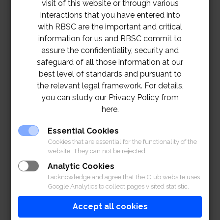
visit of this website or through various
interactions that you have entered into
with RBSC are the important and critical
information for us and RBSC commit to
assure the confidentiality, security and
safeguard of all those information at our
best level of standards and pursuant to
the relevant legal framework. For details,
you can study our Privacy Policy from
here.
Essential Cookies
Cookies that are essential for the functionality of the
website. They can not be rejected.
Analytic Cookies
I acknowledge and agree that the Club website uses
Google Analytics to collect pages visited statistic.
Accept all cookies