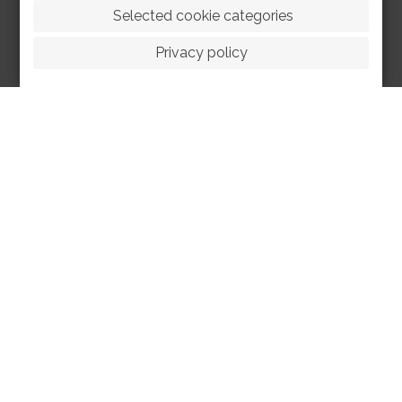
 Selected cookie categories
Privacy policy
HOME
ABOUT
FACILITIES
SPORTS
RACING
POLO CLUB