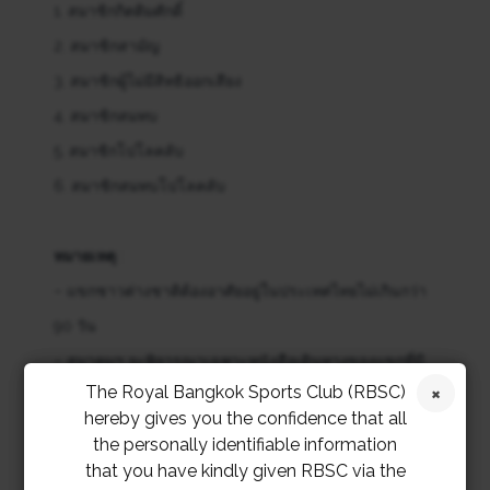
1. สมาชิกกิตติมศักดิ์
2. สมาชิกสามัญ
3. สมาชิกผู้ไม่มีสิทธิออกเสียง
4. สมาชิกสมทบ
5. สมาชิกโปโลคลับ
6. สมาชิกสมทบโปโลคลับ
หมายเหตุ
:
– แขกชาวต่างชาติต้องอาศัยอยู่ในประเทศไทยไม่เกินกว่า
90 วัน
– สมาคมฯ จะพิจารณาเฉพาะหนังสือเดินทางของแขกที่มี
The Royal Bangkok Sports Club (RBSC)
ตราประทับการเข้าเมืองเท่านั้น
hereby gives you the confidence that all
– ไม่สามารถใช้หลักฐานการเดินทางอื่นๆ เพื่อเข้ามาใช้
the personally identifiable information
สถานที่ในสมาคมฯ ได้
that you have kindly given RBSC via the