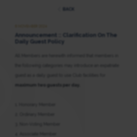
BACK
8 NOVEMBER 2024
Announcement :: Clarification On The
Daily Guest Policy
All Members are herewith informed that members in
the following categories may introduce an expatriate
guest as a daily guest to use Club facilities for
maximum two guests per day.
1. Honorary Member
2. Ordinary Member
3. Non-Voting Member
4. Associate Member