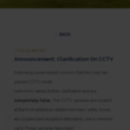
BACK
11 NOVEMBER 2021
Announcement: Clarification On CCTV
Following some recent rumours that the Club has
placed CCTV inside
restrooms needs further clarifcation and are
completely false
. The CCTV cameras are located
at the front entrances where members safety boxes
are located and reception attendants check member
card. These cameras have been