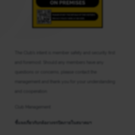
The Club’s intent is member safety and security first
and foremost. Should any members have any
questions or concerns, please contact the
management and thank you for your understanding
and cooperation.
Club Management
ชี้แจงเกี่ยวกับกล้องวงจรปิดภายในสมาคมฯ