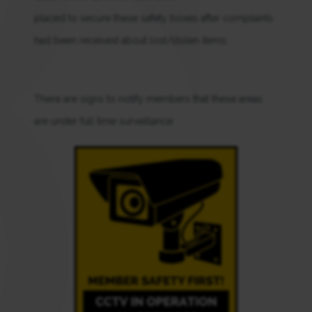
placed to secure these safety boxes after complaints
had been received about lost/stolen items.
There are signs to notify members that these areas
are under full time surveillance.