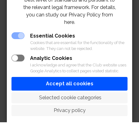
the relevant legal framework. For details,
you can study our Privacy Policy from
here.
Essential Cookies
Cookies that are essential for the functionality of the
website. They can not be rejected.
Analytic Cookies
I acknowledge and agree that the Club website uses
Google Analytics to collect pages visited statistic.
Accept all cookies
เจตนาของสมาคมฯ คือความปลอดภัยของสมาชิกและนั่น
คือสิ่งสำคัญที่สุด หากสมาชิกท่านใดมีคำถามหรือข้อกังวล
 Selected cookie categories
ใดๆ โปรดติดต่อฝ่ายจัดการ และขอขอบคุณสำหรับความ
Privacy policy
เข้าใจและความร่วมมือของทุกท่าน
ฝ่ายจัดการสมาคม