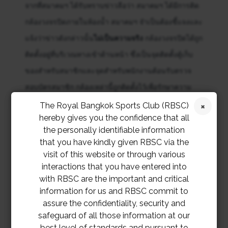
จากที่สมาคมฯ ได้รับทราบข่าวลือว่า สมาคมฯ ได้มีการติด
กล้องวงจรปิดภายในห้องน้ำ สมาคมฯ จำเป็นต้องชี้แจงและ
แจ้งว่าข่าวดังกล่าวนั้น
ไม่เป็นความจริง
กล้องวงจรปิดได้ถูก
ติดตั้งอยู่ที่บริเวณทางเข้าด้านหน้า ซึ่งเป็นจุดติดตั้งตู้เก็บ
ของสำหรับสมาชิกและจุดสำหรับพนักงานต้อนรับตรวจ
สอบบัตรสมาชิก กล้องเหล่านี้ถูกติดตั้งไว้เพื่อรักษาความ
ปลอดภัยของตู้เก็บของหลังจากสมาคมฯ ได้รับเรื่องร้อง
The Royal Bangkok Sports Club (RBSC)
hereby gives you the confidence that all
เรียนเกี่ยวกับทรัพย์สินสูญหาย/ถูกขโมย ทั้งนี้ ฝ่ายจัดการ
the personally identifiable information
ได้มีป้ายแจ้งให้สมาชิกทราบว่าพื้นที่เหล่านี้อยู่ภายใต้การ
that you have kindly given RBSC via the
เฝ้าระวังตลอดเวลา
visit of this website or through various
interactions that you have entered into
with RBSC are the important and critical
information for us and RBSC commit to
assure the confidentiality, security and
safeguard of all those information at our
best level of standards and pursuant to