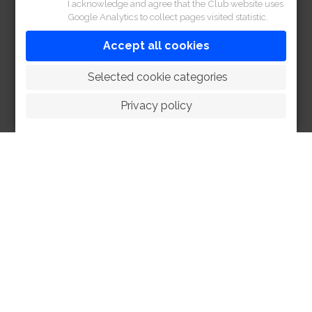
I acknowledge and agree that the Club website uses
Google Analytics to collect pages visited statistic.
Polo Club Vehicle Registration Form 2025-
2027
Accept all cookies
Download
 Selected cookie categories
Privacy policy
HOME
ABOUT
FACILITIES
SPORTS
RACING