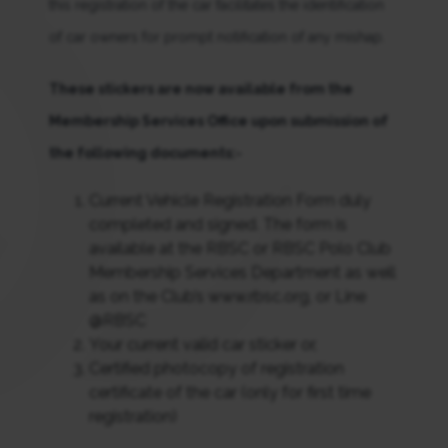
this registration of the car facilitates the identification
of car owners for prompt notification of any mishap.
These stickers are now available from the
Membership Services Office upon submission of
the following documents:-
Current Vehicle Registration Form duly
completed and signed. The form is
available at the RBSC or RBSC Polo Club
Membership Services Department as well
as on the Club’s www.rbsc.org, or Line
@RBSC
Your current valid car sticker or,
Certified photocopy of registration
certificate of the car (only for first time
registration)