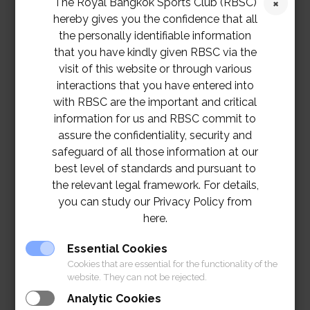
The Royal Bangkok Sports Club (RBSC)
hereby gives you the confidence that all
สมาชิกสามารถติดต่อสำนักงานบริการสมาชิกเพื่อต่ออายุ
the personally identifiable information
สติกเกอร์ติดรถยนต์ พร้อมส่งเอกสารดังต่อไปนี้ :-
that you have kindly given RBSC via the
visit of this website or through various
แบบฟอร์มการจดทะเบียนรถยนต์ปัจจุบันที่
interactions that you have entered into
กรอกและลงนามถูกต้อง สามารถรับแบบ
with RBSC are the important and critical
ฟอร์มได้ที่แผนกบริการสมาชิก สมาคม
information for us and RBSC commit to
ราชกรีฑาสโมสร และสมาคมฯ โปโลคลับ
assure the confidentiality, security and
รวมทั้งบนเว็บไซต์ของสมาคมฯ
safeguard of all those information at our
www.rbsc.org หรือไลน์ @RBSC
best level of standards and pursuant to
สติกเกอร์ติดรถยนต์ปัจจุบันของท่าน หรือ
the relevant legal framework. For details,
สำเนาทะเบียนรถพร้อมรับรองสำเนาถูกต้อง
you can study our Privacy Policy from
(สำหรับกรณีขอออกสติกเกอร์ติดรถยนต์ครั้ง
here.
แรกเท่านั้น)
Essential Cookies
โดยมติของคณะกรรมการอำนวยการทั่วไป
Cookies that are essential for the functionality of the
website. They can not be rejected.
RBSC Vehicle Registration Form 2025-
Analytic Cookies
2027
Download