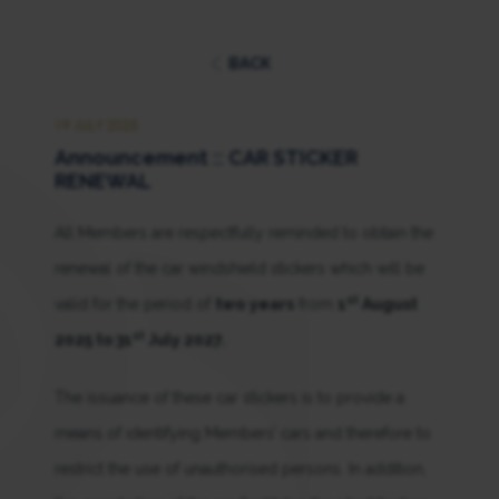
BACK
19 JULY 2025
Announcement :: CAR STICKER
RENEWAL
All Members are respectfully reminded to obtain the
renewal of the car windshield stickers which will be
st
valid for the period of
two
years
from
1
August
st
2025 to 31
July 2027.
The issuance of these car stickers is to provide a
means of identifying Members’ cars and therefore to
restrict the use of unauthorised persons. In addition,