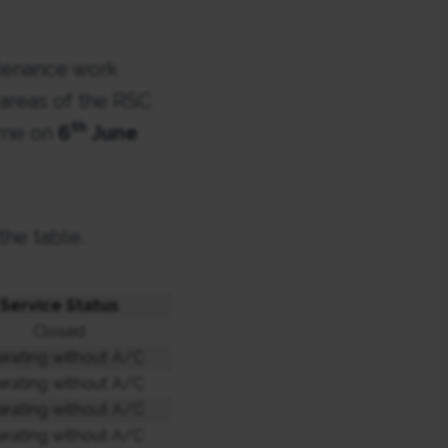
ntenance work
 areas of the RSC
th
sume on
6
June
the table.
Service Status
Closed
rating without A/C
rating without A/C
rating without A/C
rating without A/C