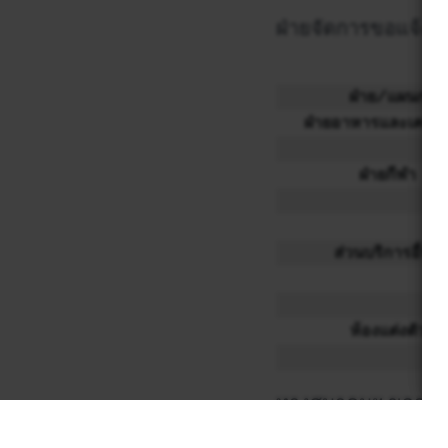
ฝ่ายจัดการขอแจ้งให้
ฝ่าย/แผนก
ฝ่ายอาหารและเครื่อง
ฝ่ายกีฬา
ส่วนบริการอื่นๆ
ห้องแต่งตัว
ทางสมาคมฯ ขออภัยใ