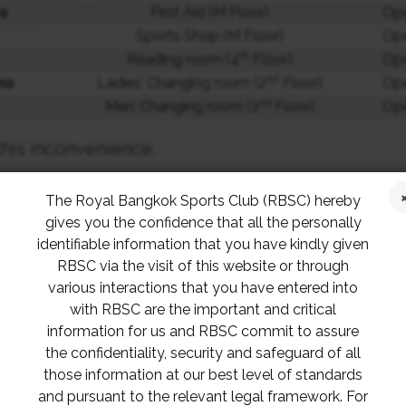
es
First Aid (M Floor)
Ope
Sports Shop (M Floor)
Ope
th
Reading room (4
Floor)
Ope
nd
ms
Ladies’ Changing room (2
Floor)
Ope
nd
Men’ Changing room (2
Floor)
Ope
his inconvenience.
The Royal Bangkok Sports Club (RBSC) hereby
รุงระบบปรับอากาศ อาคารราชกรีฑาสปอร์ตคอมเพลก
gives you the confidence that all the personally
identifiable information that you have kindly given
RBSC via the visit of this website or through
ราบว่า ฝ่ายจัดการจะดำเนินการซ่อมบำรุงระบบปรับอ
various interactions that you have entered into
ซึ่งจะส่งผลให้เครื่องปรับอากาศในส่วนบริการบางจุ
with RBSC are the important and critical
information for us and RBSC commit to assure
ดยการซ่อมบำรุงนี้จะแล้วเสร็จและ
ให้บริการได้ตามปก
the confidentiality, security and safeguard of all
those information at our best level of standards
and pursuant to the relevant legal framework. For