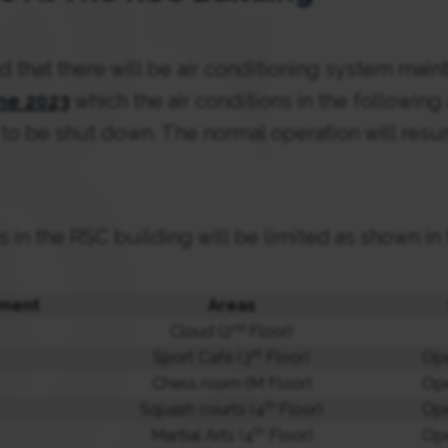
 that there will be air conditioning system mai
ne 2023
which the air conditions in the following
 to be shut down. The normal operation will re
 in the RSC building will be limited as shown in 
tment
Areas
nd
Cloud (2
Floor)
rd
Sport Café (3
Floor)
Ope
Chess room (M Floor)
Ope
th
Squash courts (4
Floor)
Ope
th
Martial Arts (4
Floor)
Ope