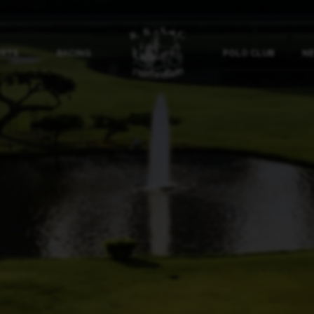
ORTS
RACING
POLO CLUB
NE