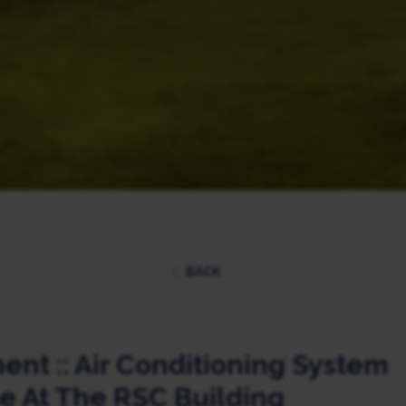
BACK
t :: Air Conditioning System
 At The RSC Building