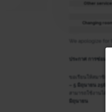
Other servic
Changing roo
We apologize for t
ประกาศ การซ่อมบำ
ขอเรียนให้สมาชิกท
– 5 มิถุนายน 2566
สามารถใช้งานได้ โ
มิถุนายน