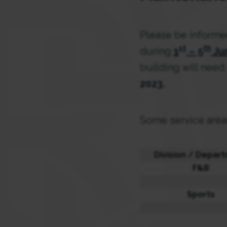
Please be informed
st
th
during
1
– 5
Ju
building will need
2023.
Some service areas
Division / Depar
F&B
Sports