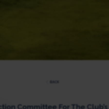
BACK
tion Committee For The Club’s