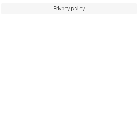
Privacy policy
ORTS
RACING
POLO CLUB
N
© 2026 The Royal Bangkok Sports Club