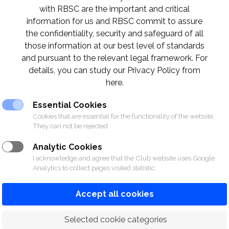
with RBSC are the important and critical
information for us and RBSC commit to assure
the confidentiality, security and safeguard of all
those information at our best level of standards
and pursuant to the relevant legal framework. For
details, you can study our Privacy Policy from
here.
Essential Cookies
Cookies that are essential for the functionality of the website.
They can not be rejected.
Analytic Cookies
I acknowledge and agree that the Club website uses Google
Analytics to collect pages visited statistic.
Accept all cookies
 Selected cookie categories