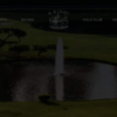
ORTS
RACING
POLO CLUB
NE